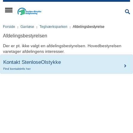
Forside
Ganløse
Teglværksparken
Afdelingsbestyrelse
Afdelingsbestyrelsen
Der er pt. ikke valgt en afdelingsbestyrelsen. Hovedbestyrelsen
varetager afdelingens interesser.
Kontakt StenloseOlstykke
Find kontaktinfo her
Kontakt hovedkontoret
Stenløse-Ølstykke
Boligforening
På telefon 47 17 04 98
Stenløse-Ølstykke Boligforening består af 20
Telefonisk henvendelse:
afdelinger med 1.011 boliger. Boligerne
Man-Tirs: 11.00 - 15.00
fordeler sig på 895 almene familieboliger, 48
Ons-Tors: 11.00 - 15.00
ungdomsboliger, 32 seniorbofællesskaber
Fredag: Lukket
samt 36 50+ boliger.
Personlig henvendelse:
Vi har hjertestarter på hovedkontoret.
Man-tirs: 12.00 - 15.00
Adresse
Torsdag: 12.00 - 15.00
Onsdag og fredag: Lukket
Egedal Centret 53C, 1. sal
3660 Stenløse
Send mail til hovedkontoret