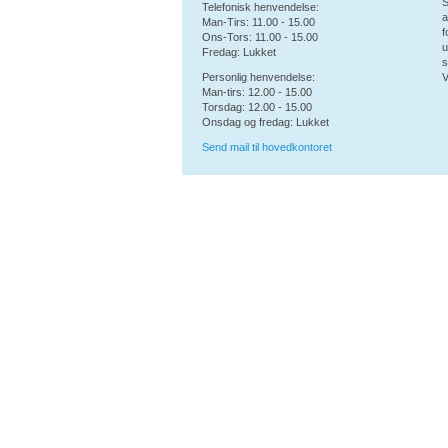
S
Telefonisk henvendelse:
a
Man-Tirs: 11.00 - 15.00
f
Ons-Tors: 11.00 - 15.00
u
Fredag: Lukket
s
Personlig henvendelse:
V
Man-tirs: 12.00 - 15.00
Torsdag: 12.00 - 15.00
Onsdag og fredag: Lukket
Send mail til hovedkontoret