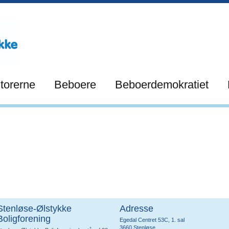
torerne
Beboere
Beboerdemokratiet
Stenløse-Ølstykke
Adresse
Boligforening
Egedal Centret 53C, 1. sal
3660 Stenløse