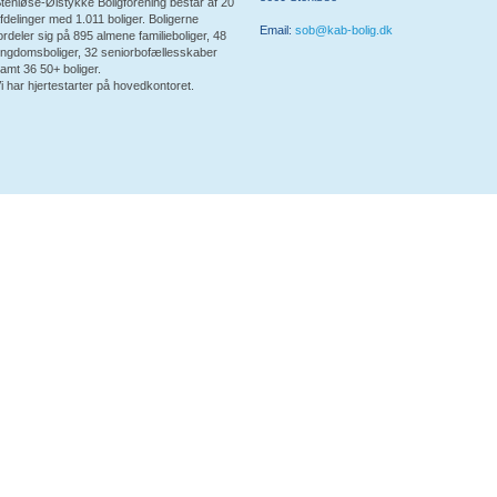
tenløse-Ølstykke Boligforening består af 20
fdelinger med 1.011 boliger. Boligerne
Email:
sob@kab-bolig.dk
ordeler sig på 895 almene familieboliger, 48
ngdomsboliger, 32 seniorbofællesskaber
amt 36 50+ boliger.
i har hjertestarter på hovedkontoret.