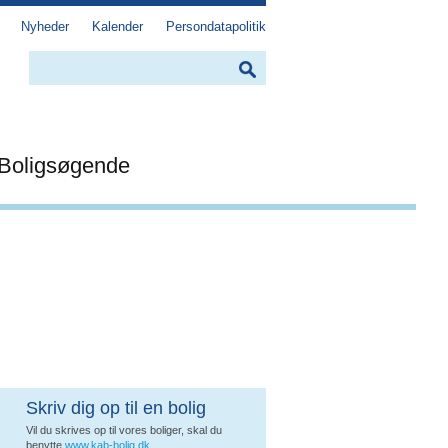
Nyheder
Kalender
Persondatapolitik
Boligsøgende
Skriv dig op til en bolig
Vil du skrives op til vores boliger, skal du
benytte
www.kab-bolig.dk
.