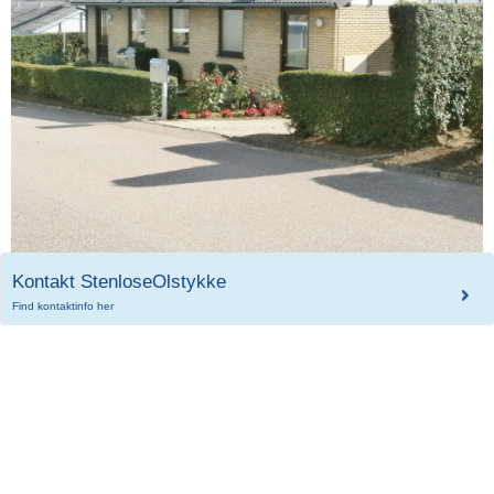
Kontakt StenloseOlstykke
Find kontaktinfo her
Kontakt hovedkontoret
Stenløse-Ølstykke
Boligforening
På telefon 47 17 04 98
Stenløse-Ølstykke Boligforening består af 20
Telefonisk henvendelse:
afdelinger med 1.011 boliger. Boligerne
Man-Tirs: 11.00 - 15.00
fordeler sig på 895 almene familieboliger, 48
Ons-Tors: 11.00 - 15.00
ungdomsboliger, 32 seniorbofællesskaber
Fredag: Lukket
samt 36 50+ boliger.
Personlig henvendelse:
Vi har hjertestarter på hovedkontoret.
Man-tirs: 12.00 - 15.00