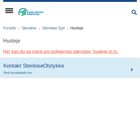
Forside
Stenløse
Stenløse Syd
Husleje
Husleje
Her kan du se mere om boligernes størrelse, husleje m.m.
Kontakt StenloseOlstykke
Find kontaktinfo her
Kontakt hovedkontoret
Stenløse-Ølstykke
Boligforening
På telefon 47 17 04 98
Stenløse-Ølstykke Boligforening består af 20
Telefonisk henvendelse:
afdelinger med 1.011 boliger. Boligerne
Man-Tirs: 11.00 - 15.00
fordeler sig på 895 almene familieboliger, 48
Ons-Tors: 11.00 - 15.00
ungdomsboliger, 32 seniorbofællesskaber
Fredag: Lukket
samt 36 50+ boliger.
Personlig henvendelse:
Vi har hjertestarter på hovedkontoret.
Man-tirs: 12.00 - 15.00
Adresse
Torsdag: 12.00 - 15.00
Onsdag og fredag: Lukket
Egedal Centret 53C, 1. sal
3660 Stenløse